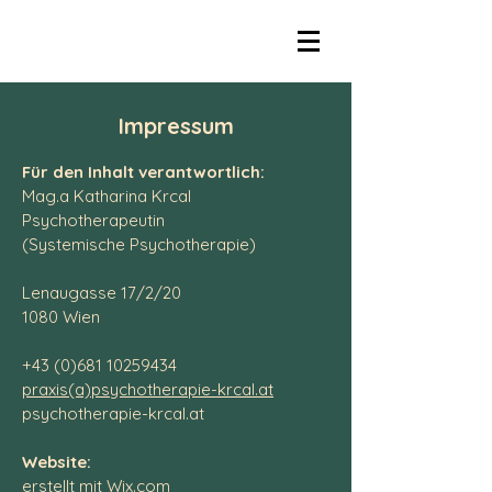
Impressum
Für den Inhalt verantwortlich:
Mag.a Katharina Krcal
Psychotherapeutin
(Systemische Psychotherapie)
Lenaugasse 17/2/20
1080 Wien
+43 (0)681 10259434
praxis(a)psychotherapie-krcal.at
psychotherapie-krcal.at
Website:
erstellt mit Wix.com