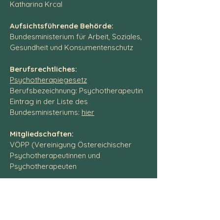
Katharina Krcal
Aufsichtsführende Behörde:
Bundesministerium für Arbeit, Soziales,
Gesundheit und Konsumentenschutz
Berufsrechtliches:
Psychotherapiegesetz
Berufsbezeichnung: Psychotherapeutin
Eintrag in der Liste des
Bundesministeriums:
hier
Mitgliedschaften:
VÖPP (Vereinigung Östereichischer
Psychotherapeutinnen und
Psychotherapeuten
Links / Haftungsausschuss:
Bei Verlinkung auf andere Websites
übernimmt Mag. Katharina Krcal keine