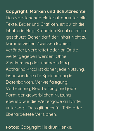
Copyright, Marken und Schutzrechte:
Das vorstehende Material, darunter alle
Texte, Bilder und Grafiken, ist durch die
Inhaberin Mag. Katharina Krcal rechtlich
geschützt. Daher darf der Inhalt nicht zu
kommerziellen Zwecken kopiert,
verändert, verbreitet oder an Dritte
weitergegeben werden. Ohne
Zustimmung der Inhaberin Mag.
Katharina Krcal ist daher jede Nutzung,
insbesondere die Speicherung in
Datenbanken, Vervielfältigung,
Verbreitung, Bearbeitung und jede
Form der gewerblichen Nutzung,
ebenso wie die Weitergabe an Dritte
untersagt. Das gilt auch für Teile oder
überarbeitete Versionen.
Fotos:
Copyright Heidrun Henke,